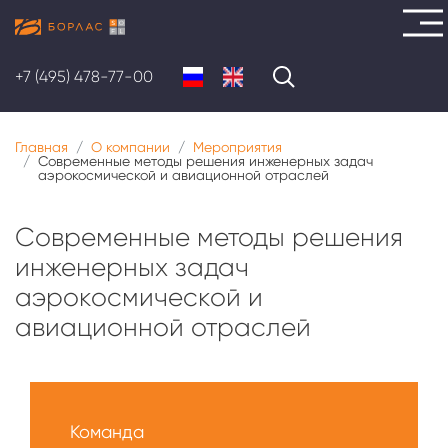
Перейти
к
+7 (495) 478-77-00
основному
содержанию
Главная
О компании
Мероприятия
Современные методы решения инженерных задач
аэрокосмической и авиационной отраслей
Современные методы решения
инженерных задач
аэрокосмической и
авиационной отраслей
Меню
О
Команда
нас