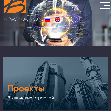
Перейти
к
основному
+7 (495) 478-77-00
содержанию
Проекты
8 ключевых отраслей