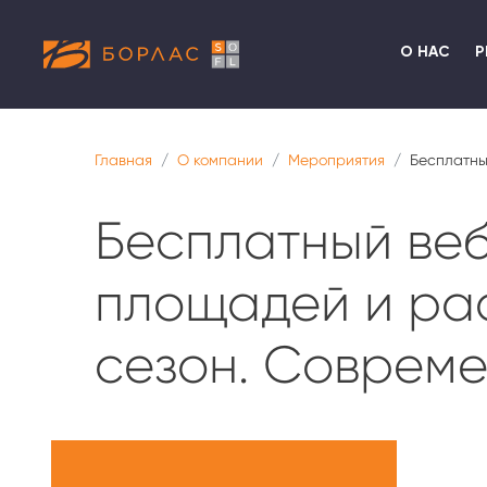
О НАС
Р
Главная
О компании
Мероприятия
Бесплатны
Бесплатный ве
площадей и рас
сезон. Соврем
Меню
О