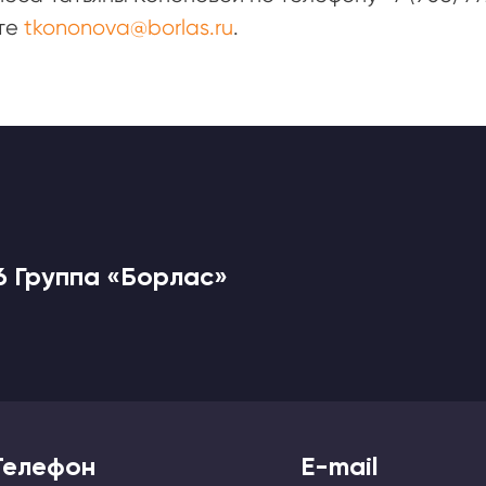
те
tkononova@borlas.ru
.
6 Группа «Борлас»
Телефон
E-mail