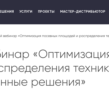
Перейти
к
ЕШЕНИЯ
УСЛУГИ
ПРОЕКТЫ
МАСТЕР-ДИСТРИБЬЮТОР
основному
содержанию
й вебинар «Оптимизация посевных площадей и распределения те
бинар «Оптимизаци
пределения техник
енные решения»