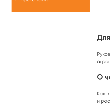
Для
Руков
агрон
О ч
Как в
и рас