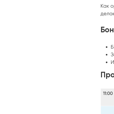
Как о
делае
Бон
Б
З
И
Пр
11:00 