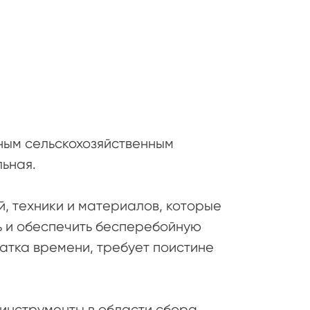
ным сельскохозяйственным
ьная.
, техники и материалов, которые
ь и обеспечить бесперебойную
татка времени, требует поистине
нструменты в области сбора,