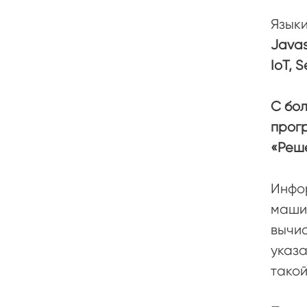
Языки
Javas
IoT, 
С бо
прогр
«Реше
Инфо
машин
вычи
указа
такой