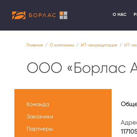
О НАС
Р
Главная
О компании
ИТ-аккредитация
ИТ-ак
ООО «Борлас 
Меню
О
Обще
Команда
нас
Заказчики
Адре
Партнеры
11710