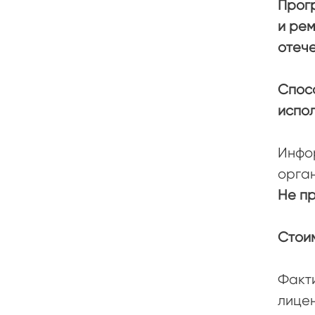
Прог
и рем
отече
Спос
испол
Инфор
орга
Не п
Стоим
Факти
лицен