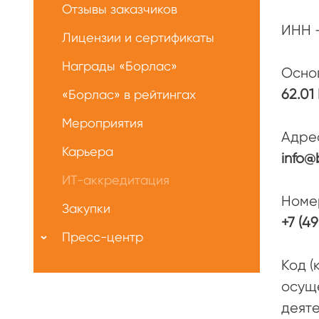
Отзывы заказчиков
ИНН 
Лицензии и сертификаты
Награды «Борлас»
Осно
62.0
«Борлас» в рейтингах
Мероприятия
Адре
Карьера
info@
ИТ-аккредитация
Номе
Закупки
+7 (4
Пресс-центр
Код (
осуще
деяте