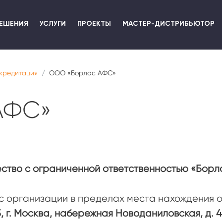
Перейти
к
ЕШЕНИЯ
УСЛУГИ
ПРОЕКТЫ
МАСТЕР-ДИСТРИБЬЮТОР
основному
содержанию
кредитация
ООО «Борлас АФС»
АФС»
ство с ограниченной ответственностью «Бор
с организации в пределах места нахождения 
5, г. Москва, набережная Новоданиловская, д. 