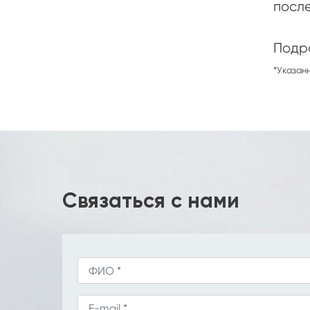
посл
Подро
*Указанн
Связаться с нами