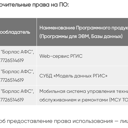
ючительные права на ПО:
Наименование Программного продук
ообладатель
(Программы для ЭВМ, Базы данных)
"Борлас АФС",
Web-сервис РГИС
7726514619
"Борлас АФС",
СУБД «Модель данных РГИС»
7726514619
"Борлас АФС",
Мобильная система управления техн
7726514619
обслуживанием и ремонтами (МСУ ТО
б предоставление права использования — лиц