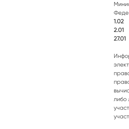
Минис
Федер
1.02
2.01
27.01
Инфор
элект
права
прав
вычис
либо 
участ
участ