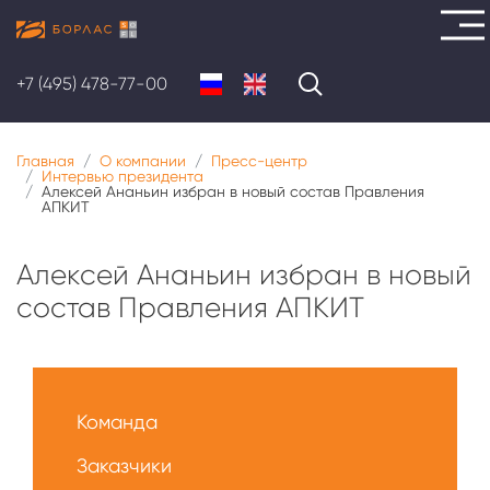
Перейти
к
+7 (495) 478-77-00
основному
содержанию
Главная
О компании
Пресс-центр
Интервью президента
Алексей Ананьин избран в новый состав Правления
АПКИТ
Алексей Ананьин избран в новый
состав Правления АПКИТ
Меню
О
Команда
нас
Заказчики