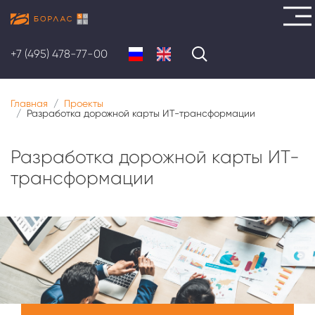
Перейти
к
+7 (495) 478-77-00
основному
содержанию
Главная
Проекты
Разработка дорожной карты ИТ-трансформации
Разработка дорожной карты ИТ-
трансформации
Меню