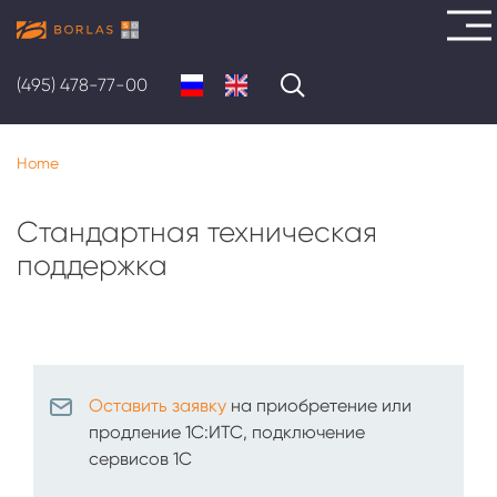
Skip
to
ABOUT
(495) 478-77-00
main
US
content
Home
SOLUTIONS
SERVICES
Стандартная техническая
поддержка
PROJECTS
CAREER
CONTACTS
Оставить заявку
на приобретение или
продление 1C:ИТС, подключение
сервисов 1С