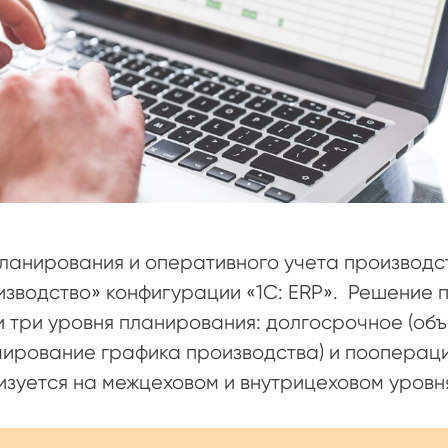
ланирования и оперативного учета производс
зводство» конфигурации «1С: ERP». Решение 
и три уровня планирования: долгосрочное (об
ирование графика производства) и пооперац
зуется на межцеховом и внутрицеховом уровн