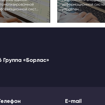
томатизированной
информационной систе
формационной сист...
управлен...
6 Группа «Борлас»
Телефон
E-mail