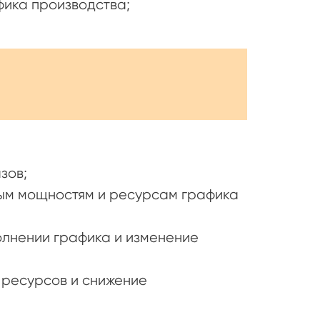
фика производства;
RP».
зов;
ым мощностям и ресурсам графика
олнении графика и изменение
 ресурсов и снижение