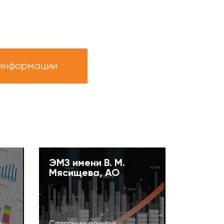
 информации
ЭМЗ имени В. М.
Мясищева, АО
е
Создание единой