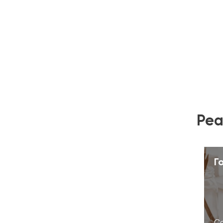
Реа
Г
Со