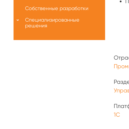
П
Собственные разработки
Специализированные
решения
Отра
Пром
Разд
Упра
Плат
1С