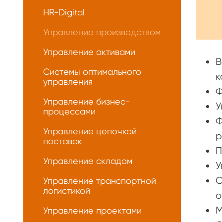
HR-Digital
Управление производством
Управление активами
В
Системы оптимального
к
управления
Ф
Управление бизнес-
У
процессами
Ф
Управление цепочкой
р
поставок
П
Управление складом
У
О
Управление транспортной
логистикой
о
М
Управление проектами