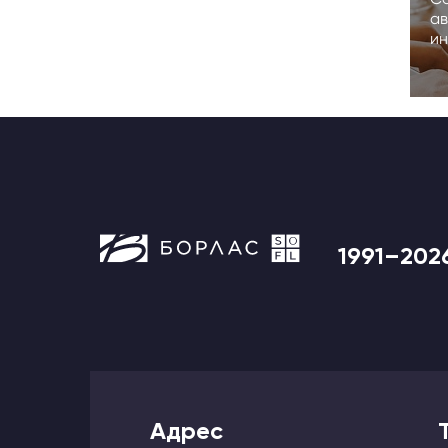
ав
ин
1991–202
Адрес