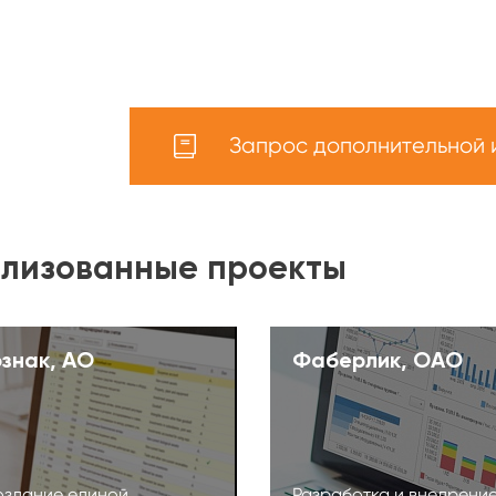
Запрос дополнительной
лизованные проекты
ознак, АО
Фаберлик, ОАО
здание единой
Разработка и внедрени