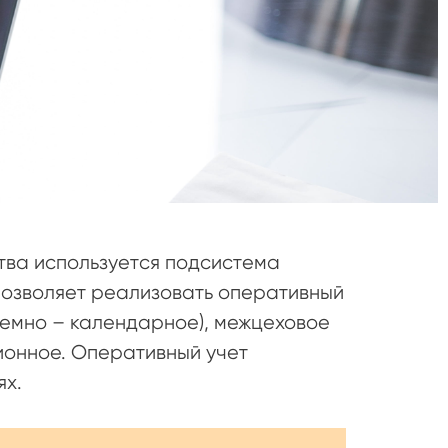
тва используется подсистема
позволяет реализовать оперативный
ъемно – календарное), межцеховое
ионное. Оперативный учет
ях.