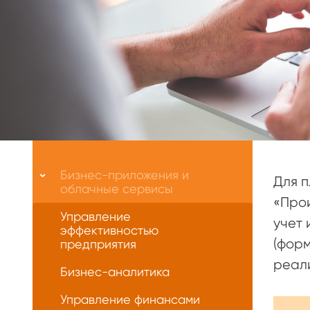
Меню
О
Бизнес-приложения и
Для п
нас
облачные сервисы
«Прои
Управление
учет 
эффективностью
(форм
предприятия
реали
Бизнес-аналитика
Управление финансами