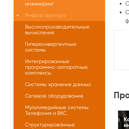
С
инжиниринг
О
Инфраструктура
ф
Высокопроизводительные
вычисления
Гиперконвергентные
системы
Интегрированные
программно-аппаратные
комплексы
Системы хранения данных
Про
Сетевое оборудование
Мультимедийные системы.
Телефония и ВКС.
К
Структурированные
и