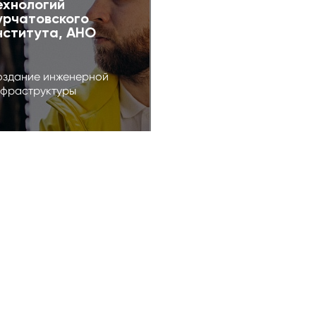
ехнологий
урчатовского
нститута, АНО
здание инженерной
фраструктуры