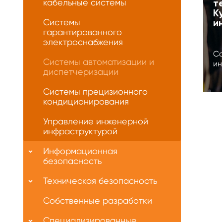
кабельные системы
т
К
Системы
и
гарантированного
электроснабжения
Со
Системы автоматизации и
ин
диспетчеризации
Системы прецизионного
кондиционирования
Управление инженерной
инфраструктурой
Информационная
безопасность
Техническая безопасность
Собственные разработки
Специализированные