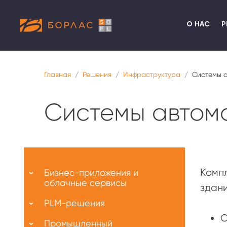
О НАС
Р
Главная
Решения
Инфраструктура
Системы а
Системы автом
Меню
О
Комп
Бизнес-приложения и
нас
облачные сервисы
здани
PLM-решения
О
Промышленный