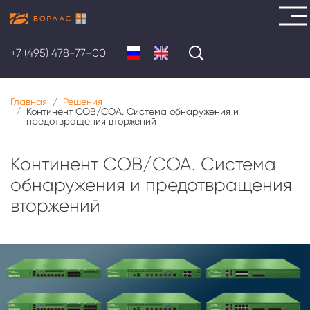
Перейти
к
+7 (495) 478-77-00
основному
содержанию
Главная
Решения
Континент СОВ/СОА. Система обнаружения и
предотвращения вторжений
Континент СОВ/СОА. Система
обнаружения и предотвращения
вторжений