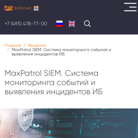
Перейти
к
+7 (495) 478-77-00
основному
содержанию
Главная
Решения
MaxPatrol SIEM. Система мониторинга событий и
выявления инцидентов ИБ
MaxPatrol SIEM. Система
мониторинга событий и
выявления инцидентов ИБ