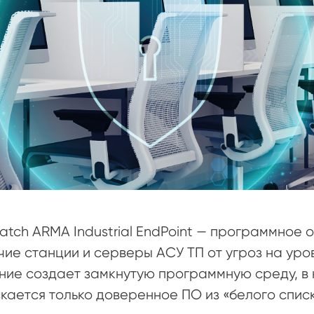
atch ARMA Industrial EndPoint — программно
ие станции и серверы АСУ ТП от угроз на уро
ие создает замкнутую программную среду, в 
кается только доверенное ПО из «белого списк