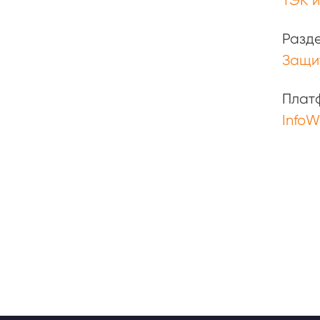
ТЭК 
Разд
Защи
Плат
InfoW