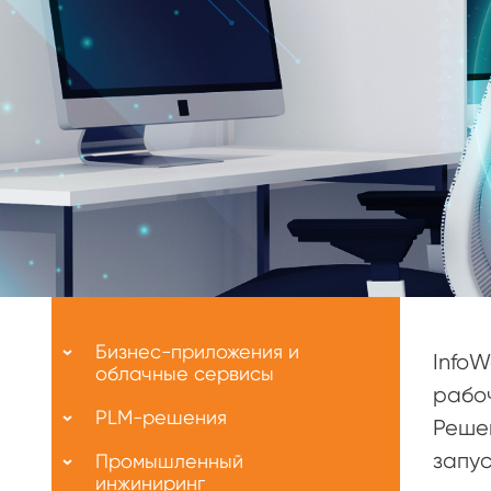
Меню
О
Бизнес-приложения и
InfoW
нас
облачные сервисы
рабоч
PLM-решения
Решен
запус
Промышленный
инжиниринг