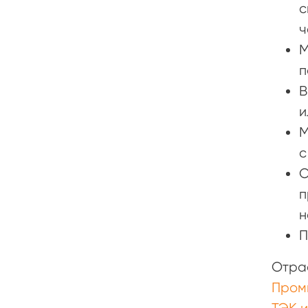
с
ч
М
п
В
и
М
с
О
п
н
П
Отра
Пром