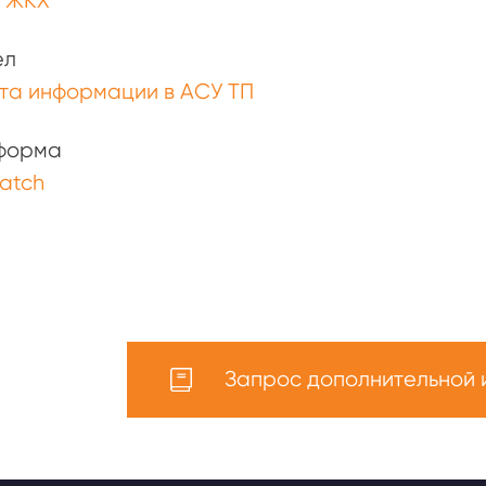
и ЖКХ
ел
та информации в АСУ ТП
форма
atch
Запрос дополнительной