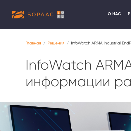
О НАС
Р
Главная
Решения
InfoWatch ARMA Industrial En
InfoWatch ARMA 
информации ра