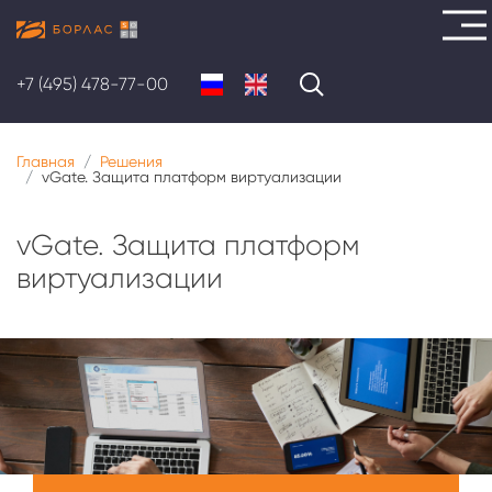
Перейти
к
+7 (495) 478-77-00
основному
содержанию
Главная
Решения
vGate. Защита платформ виртуализации
vGate. Защита платформ
виртуализации
Меню