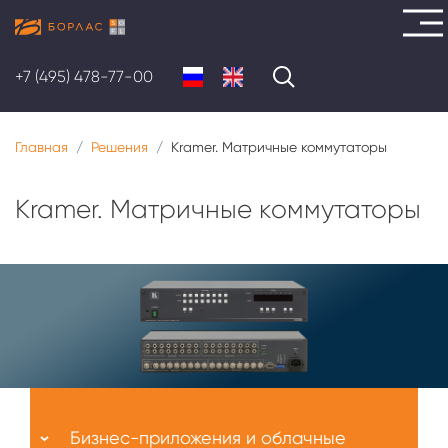
Перейти
к
+7 (495) 478-77-00
основному
содержанию
Главная
Решения
Kramer. Матричные коммутаторы
Kramer. Матричные коммутаторы
Меню
О
Бизнес-приложения и облачные