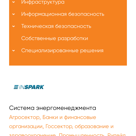
Инфраструктура
Информационная безопасность
Техническая безопасность
Собственные разработки
Специализированные решения
Система энергоменеджмента
,
Агросектор
Банки и финансовые
,
организации
Госсектор, образование и
,
,
здравоохранение
Промышленность
Ритейл