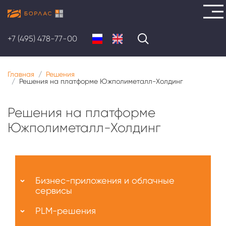
Перейти
к
+7 (495) 478-77-00
основному
содержанию
Главная
Решения
Решения на платформе Южполиметалл-Холдинг
Решения на платформе
Южполиметалл-Холдинг
Меню
О
Бизнес-приложения и облачные
нас
сервисы
PLM-решения