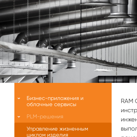
Меню
О
Бизнес-приложения и
RAM 
нас
облачные сервисы
инстр
PLM-решения
инжен
выпол
Управление жизненным
циклом изделия