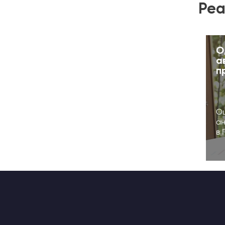
Реа
О
а
п
Оц
ан
в 