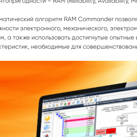
топригодности – RAM (Reliability, Availability, M
матический алгоритм RAM Commander позволя
ности электронного, механического, электро
м, а также использовать достигнутые опытные
ктеристик, необходимые для совершенствован