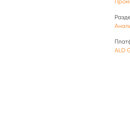
Пром
Разд
Анали
Плат
ALD 