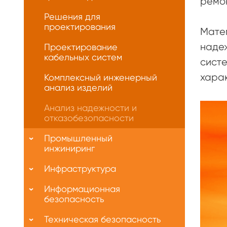
ремон
Решения для
проектирования
Мате
надеж
Проектирование
кабельных систем
систе
хара
Комплексный инженерный
анализ изделий
Анализ надежности и
отказобезопасности
Промышленный
инжиниринг
Инфраструктура
Информационная
безопасность
Техническая безопасность