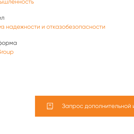
ышленность
ел
з надежности и отказобезопасности
форма
Group
Запрос дополнительной