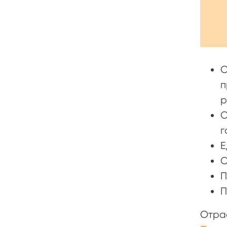
С
п
р
О
г
Е
О
П
П
Отра