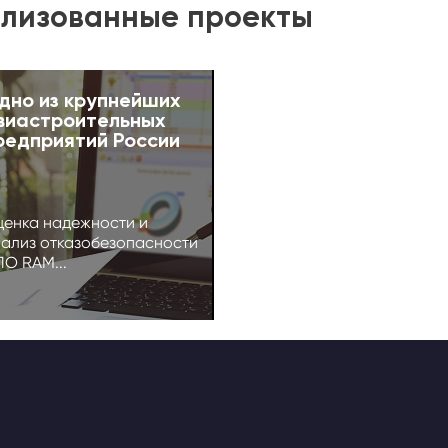
лизованные проекты
дно из крупнейших
виастроительных
редприятий России
енка надежности и
ализ отказобезопасности
ПО RAM...