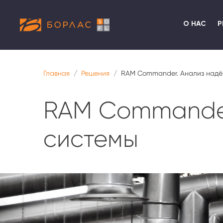
О НАС
Р
Главная
Решения
RAM Commander. Анализ надё
RAM Commander
системы