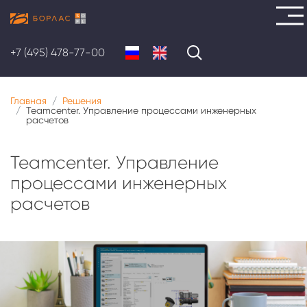
Перейти
к
+7 (495) 478-77-00
основному
содержанию
Главная
Решения
Teamcenter. Управление процессами инженерных
расчетов
Teamcenter. Управление
процессами инженерных
расчетов