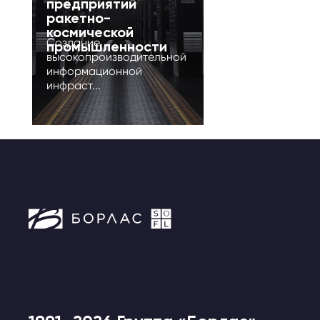
предприятий
ракетно-
космической
Создание
промышленности
высокопроизводительной
информационной
инфраст...