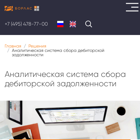
Перейти
к
+7 (495) 478-77-00
основному
содержанию
Главная
Решения
Аналитическая система сбора дебиторской
задолженности
Аналитическая система сбора
дебиторской задолженности