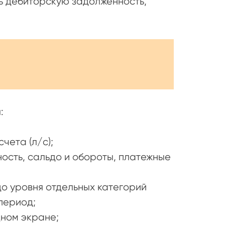
ь дебиторскую задолженность,
:
чета (л/с);
ость, сальдо и обороты, платежные
о уровня отдельных категорий
период;
дном экране;