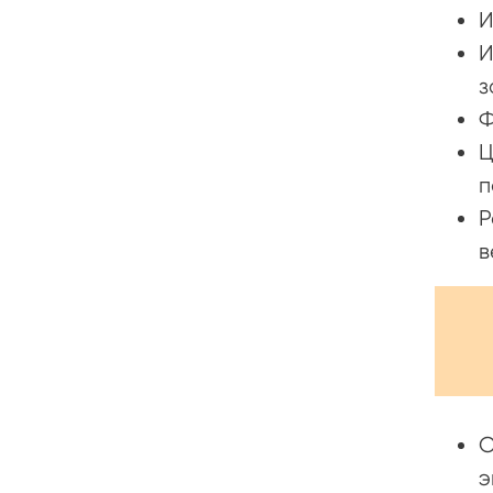
И
И
з
Ф
Ц
п
Р
в
С
э