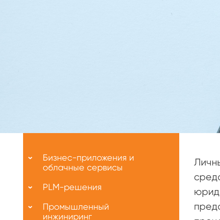
Меню
О
Бизнес-приложения и
Личны
нас
облачные сервисы
сред
PLM-решения
юрид
предо
Промышленный
инжиниринг