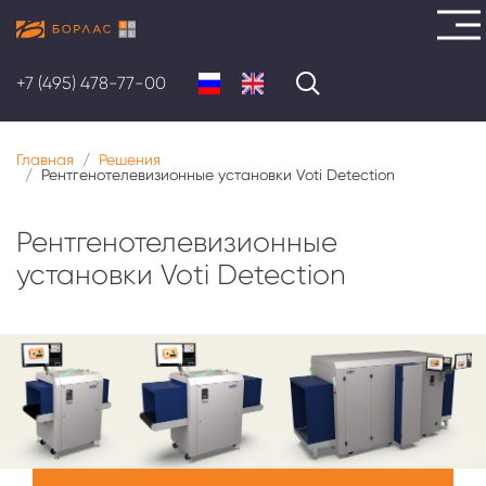
Перейти
к
+7 (495) 478-77-00
основному
содержанию
Главная
Решения
Рентгенотелевизионные установки Voti Detection
Рентгенотелевизионные
установки Voti Detection
Меню