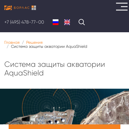
Перейти
к
+7 (495) 478-77-00
основному
содержанию
Главная
Решения
Система защиты акватории AquaShield
Система защиты акватории
AquaShield
Меню